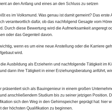
ument an den Anfang und eines an den Schluss zu setzen
 heißt es im Volksmund. Was genau ist damit gemeint? Das erste
ch verantwortlich dafür, ob das nachfolgend Gesagte vom Hörer 
wird. Durch diese Bewertung wird die Aufmerksamkeit angeregt od
en oder das Gegenteil davon.
ichtig, wenn es um eine neue Anstellung oder die Karriere geht
fgebaut wird.
 an die Ausbildung als Erzieherin und nachfolgende Tätigkeit im 
d dann ihre Tätigkeit in einer Erziehungsberatung anführt, wi
er präsentiert sich als Bauingenieur in einem großen Unterneh
und anschließendem Studium bis zu seiner jetzigen Position. D
fikation sich den Weg in den Gehirnspeicher geprägt hat: hier 
t der höchsten Qualifikation zu beginnen.