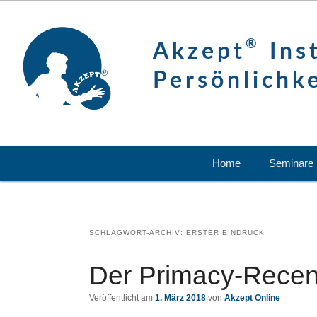
Zum
Zum
content
primären
sekundären
®
Inhalt
Inhalt
Akzept
Inst
springen
springen
Persönlichk
Hauptmenü
Zum
Zum
Home
Seminare
primären
sekundären
Inhalt
Inhalt
springen
springen
SCHLAGWORT-ARCHIV:
ERSTER EINDRUCK
Der Primacy-Recen
Veröffentlicht am
1. März 2018
von
Akzept Online