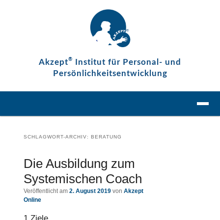
Zum
Zum
content
primären
sekundären
Inhalt
Inhalt
springen
springen
®
Akzept
Institut für Personal- und
Persönlichkeitsentwicklung
Hauptmenü
Zum
Zum
Menü 
primären
sekundären
Inhalt
Inhalt
springen
springen
SCHLAGWORT-ARCHIV:
BERATUNG
Die Ausbildung zum
Systemischen Coach
Veröffentlicht am
2. August 2019
von
Akzept
Online
1 Ziele