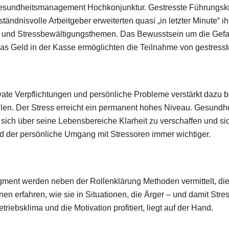
ndheitsmanagement Hochkonjunktur. Gestresste Führungskräft
ändnisvolle Arbeitgeber erweiterten quasi „in letzter Minute“
 und Stressbewältigungsthemen. Das Bewusstsein um die Gefah
was Geld in der Kasse ermöglichten die Teilnahme von gestres
rivate Verpflichtungen und persönliche Probleme verstärkt dazu 
llen. Der Stress erreicht ein permanent hohes Niveau. Gesundhei
sich über seine Lebensbereiche Klarheit zu verschaffen und sic
rd der persönliche Umgang mit Stressoren immer wichtiger.
 werden neben der Rollenklärung Methoden vermittelt, die zur
n erfahren, wie sie in Situationen, die Ärger – und damit Stre
iebsklima und die Motivation profitiert, liegt auf der Hand.